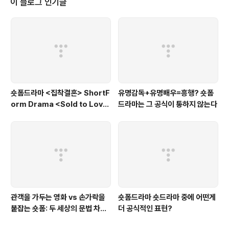
이 블로그 인기글
(중국 드라마)에 대한 반응에서도 확인할 수 있다.많은 사람들이 “유치하지만
재밌다”라고 말한다.바로 그 ..
숏폼드라마 <집착결혼> ShortF
유명감독+유명배우=흥행? 숏폼
orm Drama <Sold to Love
드라마는 그 공식이 통하지 않는다
>
관객을 가두는 영화 vs 손가락을
숏폼드라마 숏드라마 중에 어떤게
붙잡는 숏폼: 두 세상의 문법 차이
더 공식적인 표현?
(부제: 영화 감독이 숏폼을 만들 때