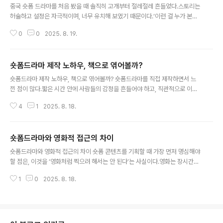
시장, 그리고 국내 정부기관·학회 등 공..
중국 숏폼 드라마를 처음 봤을 때 솔직히 고개부터 절레절레 흔들었다.스토리는
허술하고 설정은 자극적이며, 너무 유치해 보였기 때문이다.‘이런 걸 누가 본다
고 하지?’ 싶었다.그런데 이상하게도 몇 편 보다 보니 멈출 수가 없었다.처음엔
0
0
2025. 8. 19.
비웃으며 넘기던 장면도 결국 다음 이야기가 궁금해졌다.앱을 설치하고, 결국
결제까지 이어졌다.그때 깨달았다. 사람들이 기꺼이 돈을 내고 보는 이유가 있
다는 걸.중국 숏폼 드라마의 힘은 단순함과 직관성에 있다.불륜, 복수, 재벌 같은
숏폼드라마 제작 노하우, 책으로 엮어볼까?
뻔한 소재를 단 2분 안에 압축해 보여주고, 누구나 이해할 수 있는 감정을 즉시
글 내용
자극한다.예술성이나 개연성보다는 몰입감과 속도감이 핵심이다.그리고 그 단
숏폼드라마 제작 노하우, 책으로 엮어볼까? 숏폼드라마를 직접 제작하면서 느
순함이 오히려 시청자를 끌어당긴다.실제로 글로벌 숏폼 시장의 70%를 중국이
낀 점이 많다.짧은 시간 안에 사람들의 감정을 흔들어야 하고, 직관적으로 이해
차지하고 있고, ..
되는 스토리를 만들어야 한다.또한 카메라 구도, 배우의 감정 표현, 편집 리듬까
4
1
2025. 8. 18.
지 모든 요소가 긴 호흡의 영화나 드라마와는 전혀 다르다.이 과정에서 자연스
럽게 정보와 노하우가 쌓였다. 문득 생각했다.이 경험들을 단순히 작업 현장에
서만 묻히게 두는 것이 맞을까.아니면 정리해서 책으로 남기는 것이 더 의미 있
숏폼드라마와 영화적 접근의 차이
지 않을까. 숏폼은 지금 가장 빠르게 성장하는 콘텐츠 시장 중 하나다.많은 창작
글 내용
자와 제작사들이 뛰어들고 있지만, 여전히 이 분야를 체계적으로 다룬 자료는
숏폼드라마와 영화적 접근의 차이 숏폼 콘텐츠를 기획할 때 가장 먼저 명심해야
드물다.대부분은 현장에서 부딪히며 배우고, 플랫폼의 트렌드에 휘둘리며 시행
할 점은, 이것을 ‘영화처럼 찍으려 해서는 안 된다’는 사실이다.영화는 장시간의
착오를 겪는다.만약 숏폼드라마..
호흡과 복잡한 서사를 담아내는 예술 형식이지만, 숏폼은 정반대다.숏폼은 감정
1
0
2025. 8. 18.
적이고 직관적이며, 빠르게 몰입할 수 있어야 한다.관객이 생각할 시간을 주기
보다는 즉각적인 반응을 이끌어내야 하고, 그 안에서 짧지만 강렬한 재미를 줘
야 한다. 숏폼의 본질은 직관적 재미 숏폼을 보는 시청자는 논리적 분석이나 긴
장된 몰입보다는 감각적 쾌감에 반응한다.이야기가 다소 단순하거나 전개가 뻔
하더라도, 순간의 감정적 터치와 직관적 전개가 재미를 만들어낸다.이는 중드