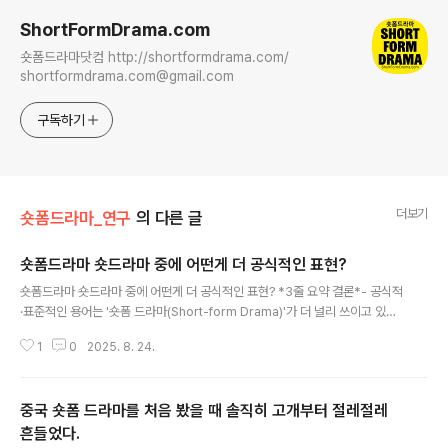
ShortFormDrama.com
숏폼드라마닷컴 http://shortformdrama.com/
shortformdrama.com@gmail.com
구독하기
더보기
숏폼드라마_연구
의 다른 글
숏폼드라마 숏드라마 중에 어떤게 더 공식적인 표현?
글 내용
숏폼드라마 숏드라마 중에 어떤게 더 공식적인 표현? *3줄 요약 결론*- 공식적
·표준적인 용어는 '숏폼 드라마(Short-form Drama)'가 더 널리 쓰이고 있다.
- '숏드라마'는 간혹 구어적으로 사용될 수 있지만, 업계나 미디어에서 공식 명
1
0
2025. 8. 24.
칭은 아니다.- 학술자료, 관련 정책, 미디어 기사 등 모두 '숏폼 드라마'를 정식
용어로 표기하고 있다. 1. 공식 용어 비교 1-1 숏폼 드라마 '숏폼 드라마(Short-
form Drama)'는 에피소드당 20분 이하, 보통 1~5분 내외의 짧은 시리즈 형
중국 숏폼 드라마를 처음 봤을 때 솔직히 고개부터 절레절레
태의 드라마 콘텐츠를 지칭하는 공식 용어다. 학술 문헌, 정책 보고서, 미디어 기
사 및 현행 콘텐츠 산업에서 모두 표준적으로 쓰이고 있다 특히, 중국이나 해외
흔들었다.
글 내용