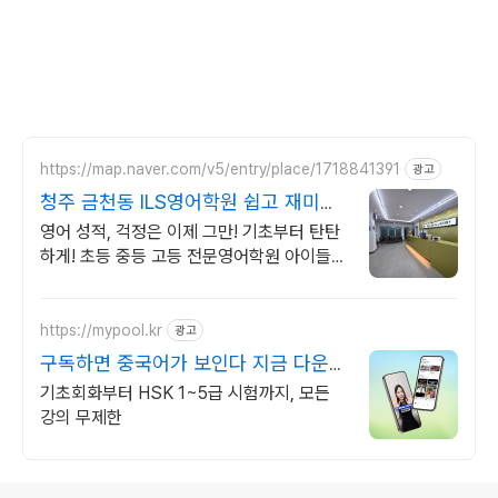
https://map.naver.com/v5/entry/place/1718841391
광고
청주 금천동 ILS영어학원 쉽고 재미있
게 배우는 영어
영어 성적, 걱정은 이제 그만! 기초부터 탄탄
하게! 초등 중등 고등 전문영어학원 아이들의
창의성을 발휘하고 영어로 자유롭게 표현할
수 있는 기회를 제공합니다.
https://mypool.kr
광고
구독하면 중국어가 보인다 지금 다운로
드 받기
기초회화부터 HSK 1~5급 시험까지, 모든
강의 무제한
로그 정보